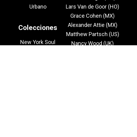
Urbano
Lars Van de Goor (HO)
Grace Cohen (MX)
Alexander Attie (MX)
Colecciones
Matthew Partsch (US)
New York Soul
Nancy Wood (UK)
Naturaleza vibrante
Santiago Martínez (MX)
2021 Todos los derechos reservados
Aviso de privacidad
Términos y condiciones
Esperamos que su experiencia con nosotros
sea inolvidable. Nuestro equipo está
dedicado a servir todas sus necesidades. Si
hay algo que podemos hacer para que su
estancia sea más agradable, por favor no