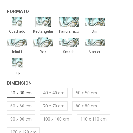
FORMATO
Cuadrado
Rectangular
Panoramico
Slim
Cuadrado
Rectangular
Panoramico
Slim
Infiniti
Box
Smash
Master
Infiniti
Box
Smash
Master
Trip
Trip
DIMENSIÓN
30 x 30 cm
40 x 40 cm
50 x 50 cm
60 x 60 cm
70 x 70 cm
80 x 80 cm
90 x 90 cm
100 x 100 cm
110 x 110 cm
120 x 120 cm