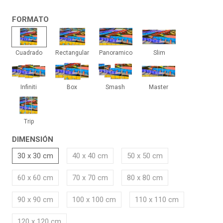
FORMATO
Cuadrado
Rectangular
Panoramico
Slim
Cuadrado
Rectangular
Panoramico
Slim
Infiniti
Box
Smash
Master
Infiniti
Box
Smash
Master
Trip
Trip
DIMENSIÓN
30 x 30 cm
40 x 40 cm
50 x 50 cm
60 x 60 cm
70 x 70 cm
80 x 80 cm
90 x 90 cm
100 x 100 cm
110 x 110 cm
120 x 120 cm