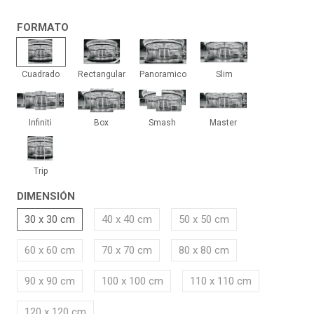
FORMATO
Cuadrado
Rectangular
Panoramico
Slim
Cuadrado
Rectangular
Panoramico
Slim
Infiniti
Box
Smash
Master
Infiniti
Box
Smash
Master
Trip
Trip
DIMENSIÓN
30 x 30 cm
40 x 40 cm
50 x 50 cm
60 x 60 cm
70 x 70 cm
80 x 80 cm
90 x 90 cm
100 x 100 cm
110 x 110 cm
120 x 120 cm