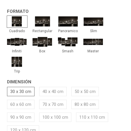
FORMATO
Cuadrado
Rectangular
Panoramico
Slim
Cuadrado
Rectangular
Panoramico
Slim
Infiniti
Box
Smash
Master
Infiniti
Box
Smash
Master
Trip
Trip
DIMENSIÓN
30 x 30 cm
40 x 40 cm
50 x 50 cm
60 x 60 cm
70 x 70 cm
80 x 80 cm
90 x 90 cm
100 x 100 cm
110 x 110 cm
120 x 120 cm