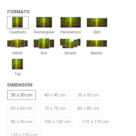
FORMATO
Cuadrado
Rectangular
Panoramico
Slim
Cuadrado
Rectangular
Panoramico
Slim
Infiniti
Box
Smash
Master
Infiniti
Box
Smash
Master
Trip
Trip
DIMENSIÓN
30 x 30 cm
40 x 40 cm
50 x 50 cm
60 x 60 cm
70 x 70 cm
80 x 80 cm
90 x 90 cm
100 x 100 cm
110 x 110 cm
120 x 120 cm