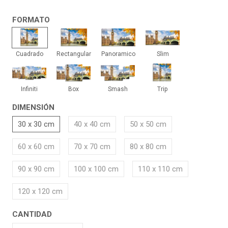
FORMATO
Cuadrado
Rectangular
Panoramico
Slim
Cuadrado
Rectangular
Panoramico
Slim
Infiniti
Box
Smash
Trip
Infiniti
Box
Smash
Trip
DIMENSIÓN
30 x 30 cm
40 x 40 cm
50 x 50 cm
60 x 60 cm
70 x 70 cm
80 x 80 cm
90 x 90 cm
100 x 100 cm
110 x 110 cm
120 x 120 cm
CANTIDAD