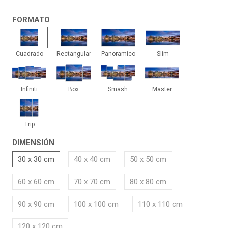
FORMATO
Cuadrado
Rectangular
Panoramico
Slim
Cuadrado
Rectangular
Panoramico
Slim
Infiniti
Box
Smash
Master
Infiniti
Box
Smash
Master
Trip
Trip
DIMENSIÓN
30 x 30 cm
40 x 40 cm
50 x 50 cm
60 x 60 cm
70 x 70 cm
80 x 80 cm
90 x 90 cm
100 x 100 cm
110 x 110 cm
120 x 120 cm