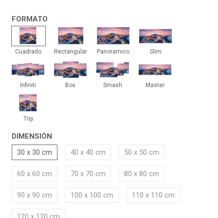
FORMATO
Cuadrado
Rectangular
Panoramico
Slim
Cuadrado
Rectangular
Panoramico
Slim
Infiniti
Box
Smash
Master
Infiniti
Box
Smash
Master
Trip
Trip
DIMENSIÓN
30 x 30 cm
40 x 40 cm
50 x 50 cm
60 x 60 cm
70 x 70 cm
80 x 80 cm
90 x 90 cm
100 x 100 cm
110 x 110 cm
120 x 120 cm