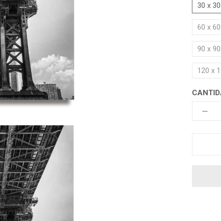
30 x 3
60 x 6
90 x 9
120 x 
CANTID