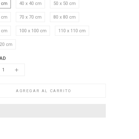
0 cm
40 x 40 cm
50 x 50 cm
0 cm
70 x 70 cm
80 x 80 cm
0 cm
100 x 100 cm
110 x 110 cm
120 cm
AD
AGREGAR AL CARRITO