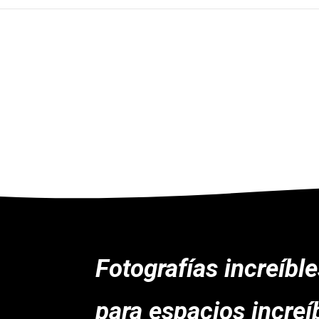
Fotografías increíbl
para espacios increí