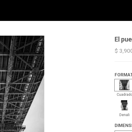
El pu
$ 3,90
FORMA
Cua
Cuadrad
Dena
Denali
DIMENS