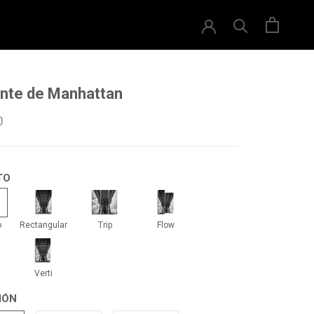
ente de Manhattan
0
TO
drado
Rectangular
Trip
Flow
o
Rectangular
Trip
Flow
li
Verti
Verti
IÓN