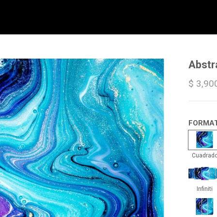
Abstr
$ 3,90
FORMA
Cua
Cuadrad
Infin
Infiniti
Trip