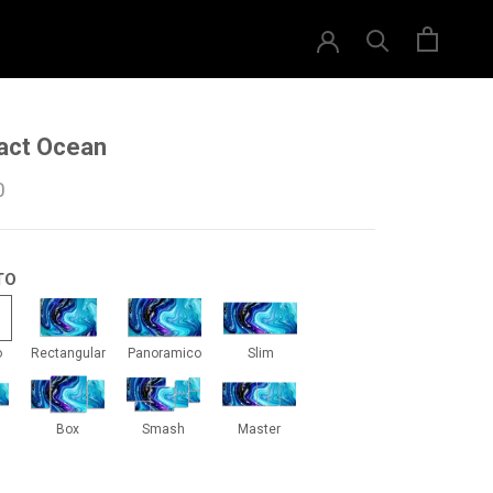
act Ocean
0
TO
drado
Rectangular
Panoramico
Slim
o
Rectangular
Panoramico
Slim
iti
Box
Smash
Master
Box
Smash
Master