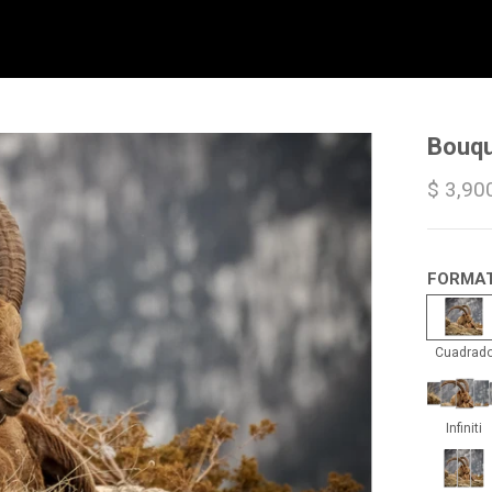
Bouqu
$ 3,90
FORMA
Cua
Cuadrad
Infin
Infiniti
Trip