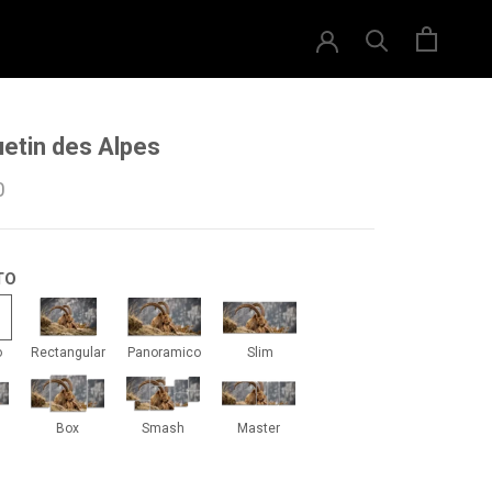
etin des Alpes
0
TO
drado
Rectangular
Panoramico
Slim
o
Rectangular
Panoramico
Slim
iti
Box
Smash
Master
Box
Smash
Master