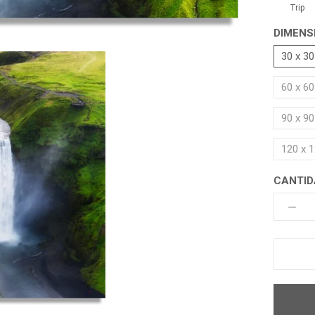
Trip
DIMENS
30 x 3
60 x 6
90 x 9
120 x 
CANTID