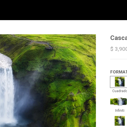
Casca
$ 3,90
FORMA
Cua
Cuadrad
Infin
Infiniti
Trip