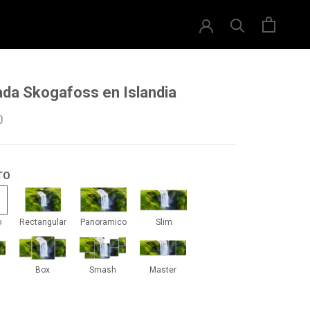
da Skogafoss en Islandia
0
TO
drado
Rectangular
Panoramico
Slim
o
Rectangular
Panoramico
Slim
iti
Box
Smash
Master
Box
Smash
Master