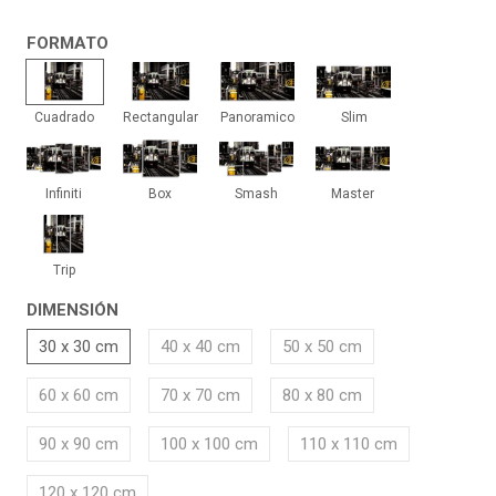
FORMATO
Cuadrado
Rectangular
Panoramico
Slim
Cuadrado
Rectangular
Panoramico
Slim
Infiniti
Box
Smash
Master
Infiniti
Box
Smash
Master
Trip
Trip
DIMENSIÓN
30 x 30 cm
40 x 40 cm
50 x 50 cm
60 x 60 cm
70 x 70 cm
80 x 80 cm
90 x 90 cm
100 x 100 cm
110 x 110 cm
120 x 120 cm