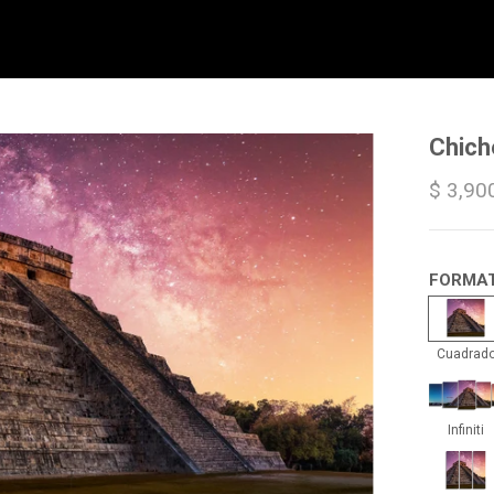
Chich
$ 3,90
FORMA
Cua
Cuadrad
Infin
Infiniti
Trip