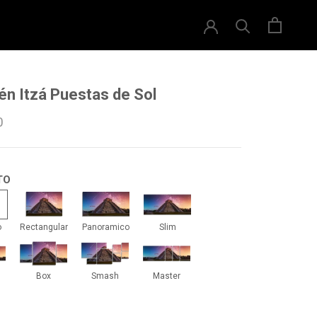
én Itzá Puestas de Sol
0
TO
drado
Rectangular
Panoramico
Slim
o
Rectangular
Panoramico
Slim
iti
Box
Smash
Master
Box
Smash
Master