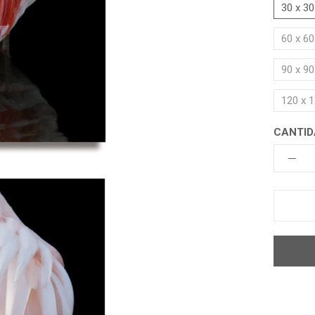
30 x 3
60 x 6
90 x 9
120 x 
CANTID