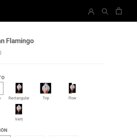
an Flamingo
0
TO
drado
Rectangular
Trip
Flow
o
Rectangular
Trip
Flow
li
Verti
Verti
IÓN