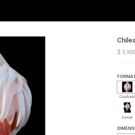
Chile
$ 3,90
FORMA
Cua
Cuadrad
Dena
Denali
DIMENS