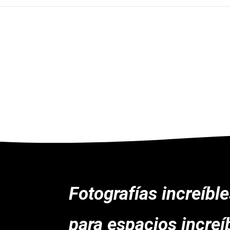
Fotografías increíbl
para espacios increí