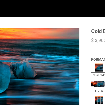
Cold 
$ 3,90
FORMA
Cua
Cuadrad
Infin
Infiniti
Trip