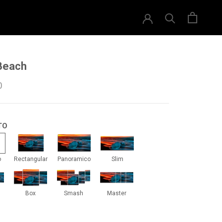
Beach
0
TO
drado
Rectangular
Panoramico
Slim
o
Rectangular
Panoramico
Slim
iti
Box
Smash
Master
Box
Smash
Master