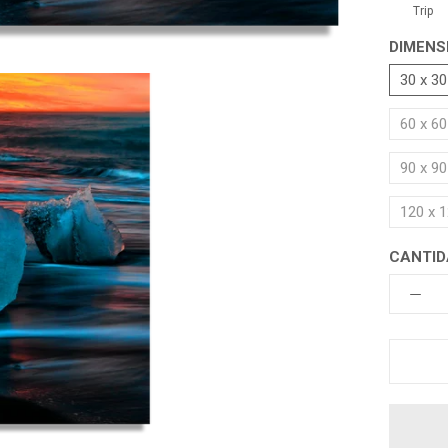
Trip
DIMENS
30 x 3
60 x 6
90 x 9
120 x 
CANTID