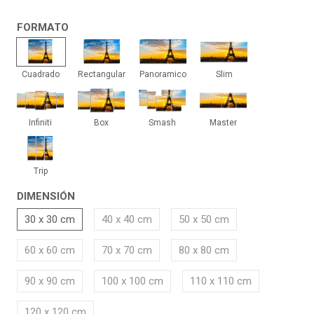
FORMATO
Cuadrado
Rectangular
Panoramico
Slim
Cuadrado
Rectangular
Panoramico
Slim
Infiniti
Box
Smash
Master
Infiniti
Box
Smash
Master
Trip
Trip
DIMENSIÓN
30 x 30 cm
40 x 40 cm
50 x 50 cm
60 x 60 cm
70 x 70 cm
80 x 80 cm
90 x 90 cm
100 x 100 cm
110 x 110 cm
120 x 120 cm