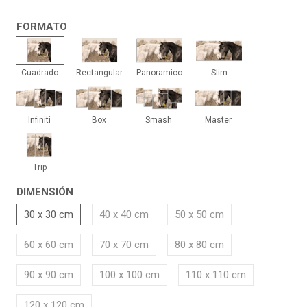
FORMATO
Cuadrado
Rectangular
Panoramico
Slim
Cuadrado
Rectangular
Panoramico
Slim
Infiniti
Box
Smash
Master
Infiniti
Box
Smash
Master
Trip
Trip
DIMENSIÓN
30 x 30 cm
40 x 40 cm
50 x 50 cm
60 x 60 cm
70 x 70 cm
80 x 80 cm
90 x 90 cm
100 x 100 cm
110 x 110 cm
120 x 120 cm