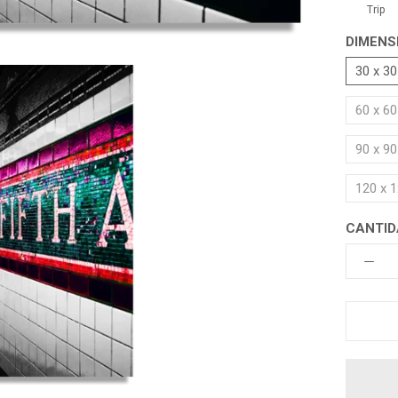
Trip
DIMENS
30 x 3
60 x 6
90 x 9
120 x 
CANTID