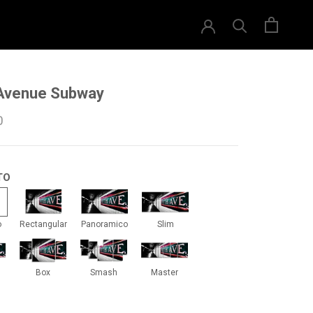
 Avenue Subway
0
TO
drado
Rectangular
Panoramico
Slim
o
Rectangular
Panoramico
Slim
iti
Box
Smash
Master
Box
Smash
Master