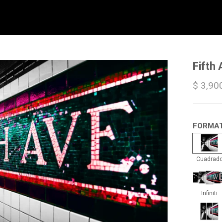
Fifth
$ 3,90
FORMA
Cua
Cuadrad
Infin
Infiniti
Trip