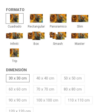
FORMATO
Cuadrado
Rectangular
Panoramico
Slim
Cuadrado
Rectangular
Panoramico
Slim
Infiniti
Box
Smash
Master
Infiniti
Box
Smash
Master
Trip
Trip
DIMENSIÓN
30 x 30 cm
40 x 40 cm
50 x 50 cm
60 x 60 cm
70 x 70 cm
80 x 80 cm
90 x 90 cm
100 x 100 cm
110 x 110 cm
120 x 120 cm