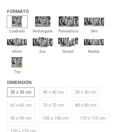
FORMATO
Cuadrado
Rectangular
Panoramico
Slim
Cuadrado
Rectangular
Panoramico
Slim
Infiniti
Box
Smash
Master
Infiniti
Box
Smash
Master
Trip
Trip
DIMENSIÓN
30 x 30 cm
40 x 40 cm
50 x 50 cm
60 x 60 cm
70 x 70 cm
80 x 80 cm
90 x 90 cm
100 x 100 cm
110 x 110 cm
120 x 120 cm