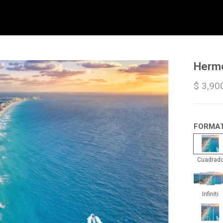
Herm
$ 3,90
FORMA
Cua
Cuadrad
Infin
Infiniti
Trip