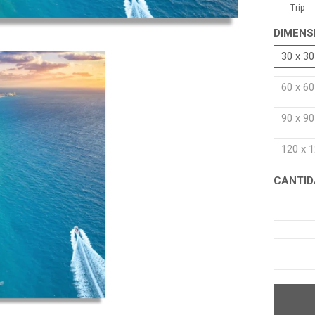
Trip
DIMENS
30 x 3
60 x 6
90 x 9
120 x 
CANTID