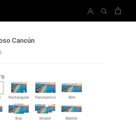
oso Cancún
0
TO
drado
Rectangular
Panoramico
Slim
o
Rectangular
Panoramico
Slim
iti
Box
Smash
Master
Box
Smash
Master