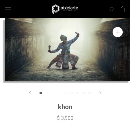
khon
$ 3,900