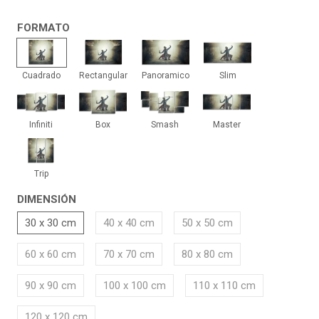
FORMATO
Cuadrado
Rectangular
Panoramico
Slim
Cuadrado
Rectangular
Panoramico
Slim
Infiniti
Box
Smash
Master
Infiniti
Box
Smash
Master
Trip
Trip
DIMENSIÓN
30 x 30 cm
40 x 40 cm
50 x 50 cm
60 x 60 cm
70 x 70 cm
80 x 80 cm
90 x 90 cm
100 x 100 cm
110 x 110 cm
120 x 120 cm