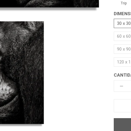
Trip
DIMENS
30 x 3
60 x 6
90 x 9
120 x 
CANTID