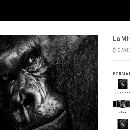
La Mi
$ 3,90
FORMA
Cua
Cuadrad
Infin
Infiniti
Trip