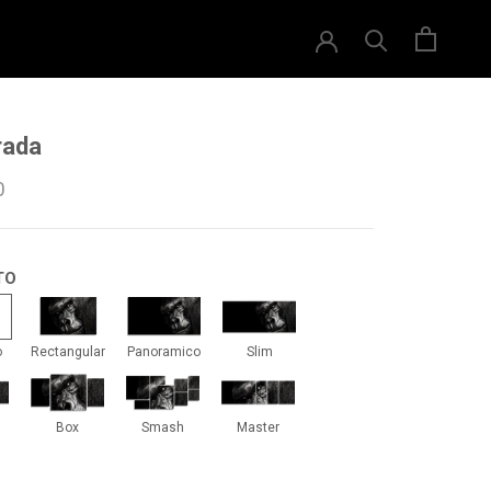
rada
0
TO
drado
Rectangular
Panoramico
Slim
o
Rectangular
Panoramico
Slim
iti
Box
Smash
Master
Box
Smash
Master