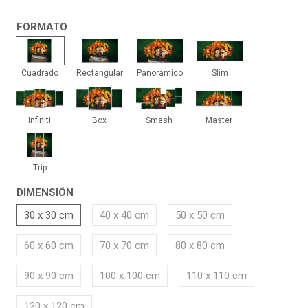
FORMATO
Cuadrado
Rectangular
Panoramico
Slim
Cuadrado
Rectangular
Panoramico
Slim
Infiniti
Box
Smash
Master
Infiniti
Box
Smash
Master
Trip
Trip
DIMENSIÓN
30 x 30 cm
40 x 40 cm
50 x 50 cm
60 x 60 cm
70 x 70 cm
80 x 80 cm
90 x 90 cm
100 x 100 cm
110 x 110 cm
120 x 120 cm