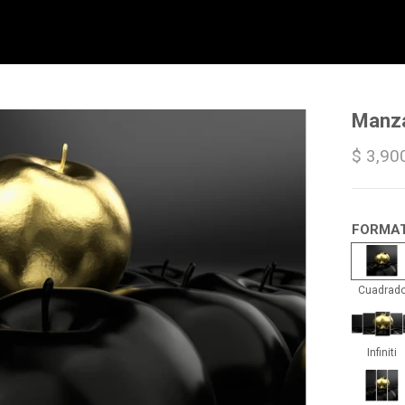
Manza
$ 3,90
FORMA
Cua
Cuadrad
Infin
Infiniti
Trip