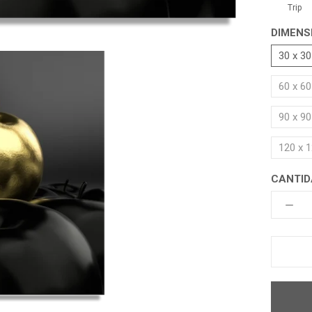
Trip
DIMENS
30 x 3
60 x 6
90 x 9
120 x 
CANTID