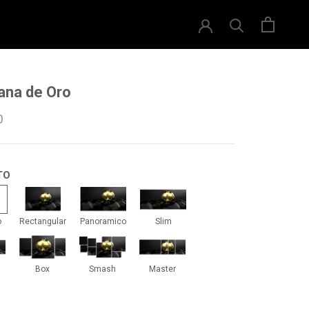
na de Oro
0
TO
drado
Rectangular
Panoramico
Slim
o
Rectangular
Panoramico
Slim
iti
Box
Smash
Master
Box
Smash
Master