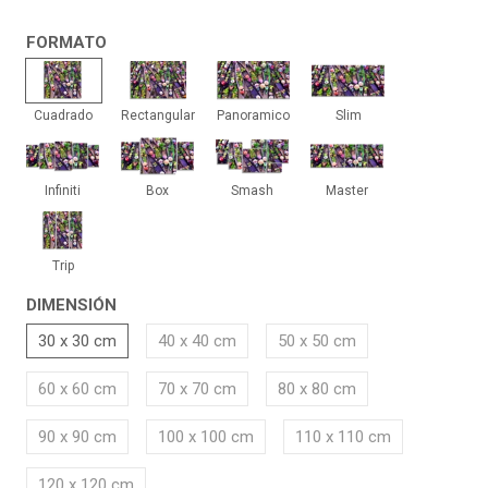
FORMATO
Cuadrado
Rectangular
Panoramico
Slim
Cuadrado
Rectangular
Panoramico
Slim
Infiniti
Box
Smash
Master
Infiniti
Box
Smash
Master
Trip
Trip
DIMENSIÓN
30 x 30 cm
40 x 40 cm
50 x 50 cm
60 x 60 cm
70 x 70 cm
80 x 80 cm
90 x 90 cm
100 x 100 cm
110 x 110 cm
120 x 120 cm