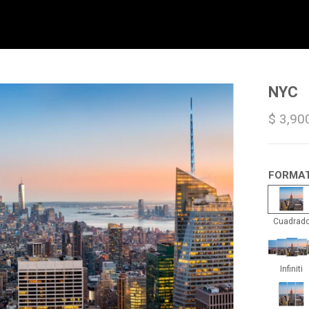
NYC
$ 3,90
FORMA
Cua
Cuadrad
Infin
Infiniti
Trip