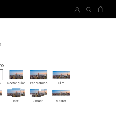
0
TO
drado
Rectangular
Panoramico
Slim
o
Rectangular
Panoramico
Slim
iti
Box
Smash
Master
Box
Smash
Master