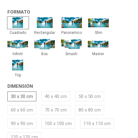
FORMATO
Cuadrado
Rectangular
Panoramico
Slim
Cuadrado
Rectangular
Panoramico
Slim
Infiniti
Box
Smash
Master
Infiniti
Box
Smash
Master
Trip
Trip
DIMENSIÓN
30 x 30 cm
40 x 40 cm
50 x 50 cm
60 x 60 cm
70 x 70 cm
80 x 80 cm
90 x 90 cm
100 x 100 cm
110 x 110 cm
120 x 120 cm