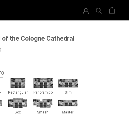
l of the Cologne Cathedral
0
TO
drado
Rectangular
Panoramico
Slim
o
Rectangular
Panoramico
Slim
iti
Box
Smash
Master
Box
Smash
Master