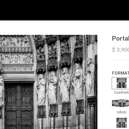
Porta
$ 3,90
FORMA
Cua
Cuadrad
Infin
Infiniti
Trip