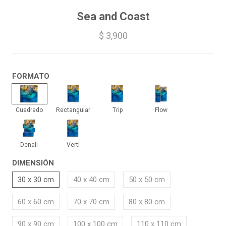
Sea and Coast
$ 3,900
FORMATO
Cuadrado
Rectangular
Trip
Flow
Cuadrado
Rectangular
Trip
Flow
Denali
Verti
Denali
Verti
DIMENSIÓN
30 x 30 cm
40 x 40 cm
50 x 50 cm
60 x 60 cm
70 x 70 cm
80 x 80 cm
90 x 90 cm
100 x 100 cm
110 x 110 cm