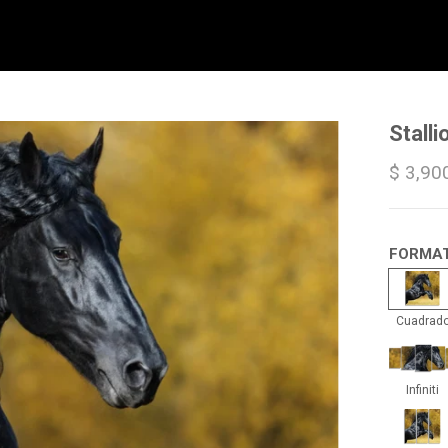
Stall
$ 3,90
FORMA
Cua
Cuadrad
Infin
Infiniti
Trip