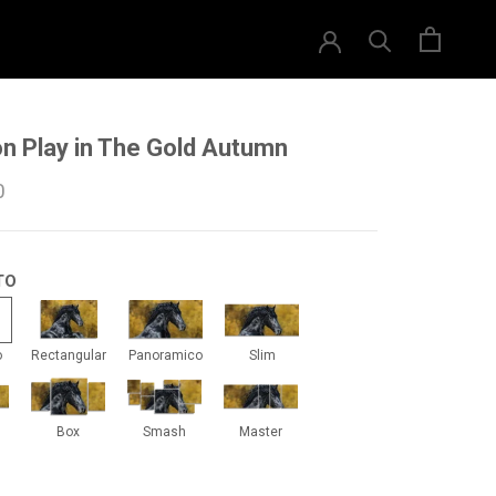
ion Play in The Gold Autumn
0
TO
drado
Rectangular
Panoramico
Slim
o
Rectangular
Panoramico
Slim
iti
Box
Smash
Master
Box
Smash
Master