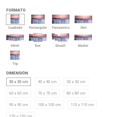
FORMATO
Cuadrado
Rectangular
Panoramico
Slim
Cuadrado
Rectangular
Panoramico
Slim
Infiniti
Box
Smash
Master
Infiniti
Box
Smash
Master
Trip
Trip
DIMENSIÓN
30 x 30 cm
40 x 40 cm
50 x 50 cm
60 x 60 cm
70 x 70 cm
80 x 80 cm
90 x 90 cm
100 x 100 cm
110 x 110 cm
120 x 120 cm