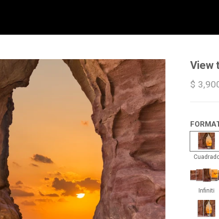
View 
$ 3,90
FORMA
Cua
Cuadrad
Infin
Infiniti
Trip