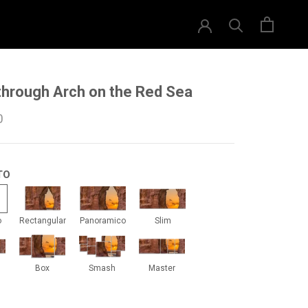
through Arch on the Red Sea
0
TO
drado
Rectangular
Panoramico
Slim
o
Rectangular
Panoramico
Slim
iti
Box
Smash
Master
Box
Smash
Master