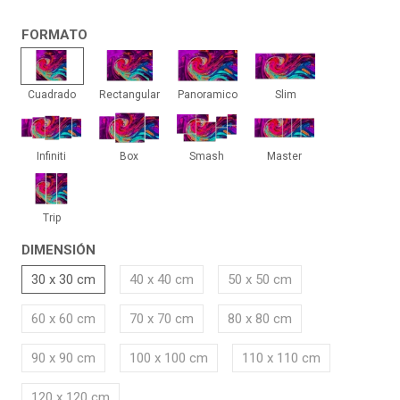
FORMATO
Cuadrado
Rectangular
Panoramico
Slim
Cuadrado
Rectangular
Panoramico
Slim
Infiniti
Box
Smash
Master
Infiniti
Box
Smash
Master
Trip
Trip
DIMENSIÓN
30 x 30 cm
40 x 40 cm
50 x 50 cm
60 x 60 cm
70 x 70 cm
80 x 80 cm
90 x 90 cm
100 x 100 cm
110 x 110 cm
120 x 120 cm